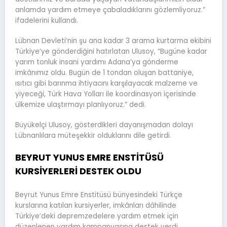
anlamda yardım etmeye çabaladıklarını gözlemliyoruz.”
ifadelerini kullandı.
Lübnan Devleti’nin şu ana kadar 3 arama kurtarma ekibini
Türkiye’ye gönderdiğini hatırlatan Ulusoy, “Bugüne kadar
yarım tonluk insani yardımı Adana’ya gönderme
imkânımız oldu. Bugün de 1 tondan oluşan battaniye,
ısıtıcı gibi barınma ihtiyacını karşılayacak malzeme ve
yiyeceği, Türk Hava Yolları ile koordinasyon içerisinde
ülkemize ulaştırmayı planlıyoruz.” dedi.
Büyükelçi Ulusoy, gösterdikleri dayanışmadan dolayı
Lübnanlılara müteşekkir olduklarını dile getirdi.
BEYRUT YUNUS EMRE ENSTİTÜSÜ
KURSİYERLERİ DESTEK OLDU
Beyrut Yunus Emre Enstitüsü bünyesindeki Türkçe
kurslarına katılan kursiyerler, imkânları dâhilinde
Türkiye’deki depremzedelere yardım etmek için
düzenlenen yardım kampanyasına destek verdi.