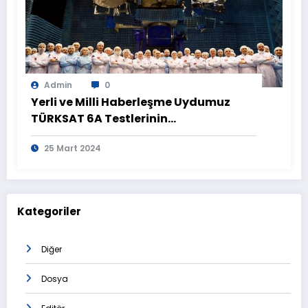
Admin
0
Yerli ve Milli Haberleşme Uydumuz
TÜRKSAT 6A Testlerinin
Tamamlanmasının Ardından
25 Mart 2024
Görüntülendi
Kategoriler
Diğer
Dosya