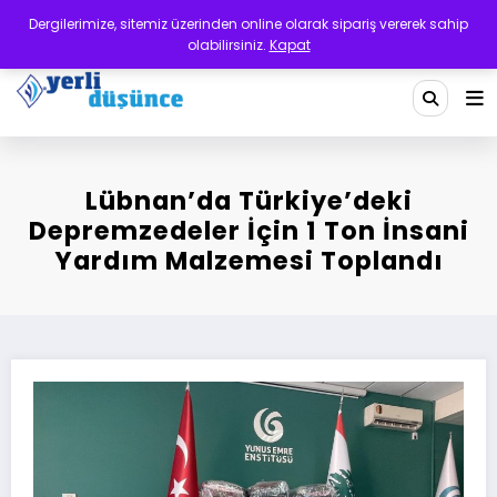
İçeriğe
Dergilerimize, sitemiz üzerinden online olarak sipariş vererek sahip
atla
olabilirsiniz.
Kapat
Yerli Düşünce Dergisi
Bir Medeniyet Tasavvurudur
Lübnan’da Türkiye’deki
Depremzedeler İçin 1 Ton İnsani
Yardım Malzemesi Toplandı