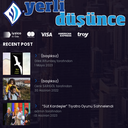
RECENT POST
(başlıksız)
Dilek Altunbaş tarafından
1 Mayıs 2023
(başlıksız)
Cenk SARIGÖL tarafından
30 Haziran 2022
“Süt Kardeşler” Tiyatro Oyunu Sahnelendi
admin tarafından
13 Haziran 2023