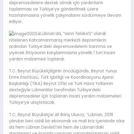
depremzedelere destek olmak için yardımların
toplanması ve Türkiye’ye gönderilmek üzere
hazırlanmasına yönelik çalışmalarını sürdürmeye devam
ediyor.
Lübnan’da, “asrın felaketi” olarak
nitelenen Kahramanmaraş merkezli depremlerin
ardından Türkiye’deki depremzedelerin barınma ve
yiyecek ihtiyacının karşılanmasına yönelik 1 ton insani
yardım malzemesi toplandı.
T.C. Beyrut Büyükelçiliğinin öncülüğünde, Beyrut Yunus
Emre Enstitüsü, Türk İşbirliği ve Koordinasyonu Ajansı
Başkanlığı (TİKA) Beyrut Ofisi ve Türk Hava Yollarının
desteğiyle Lübnanlılar tarafından Türkiye’deki
depremzedeler için toplanan insani yardım malzemeleri
Türkiye’ye ulaştırılacak.
T.C. Beyrut Büyükelçisi Ali Barış Ulusoy, “Lübnan, 2019
yılından beri ciddi bir ekonomik ve mali kriz içerisinde olsa
da hem Lübnan Devleti’nin hem de Lübnan’daki
dostlarımız ve burada yaşayan vatandaşlarımızın ciddi