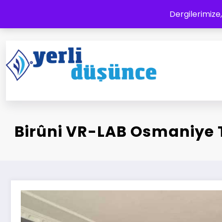
İçeriğe
Dergilerimize,
atla
Yerli Düşünce Dergisi
Bir Medeniyet Tasavvurudur
Birûni VR-LAB Osmaniye 