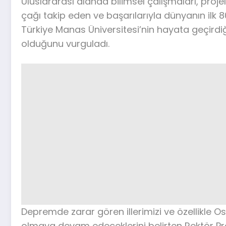
Uluslararası alanda bilimsel çalışmaları, projel
çağı takip eden ve başarılarıyla dünyanın ilk 8
Türkiye Manas Üniversitesi’nin hayata geçirdi
olduğunu vurguladı.
Depremde zarar gören illerimizi ve özellikle Os
olmaya devam edeceklerini belirten Rektör Pr