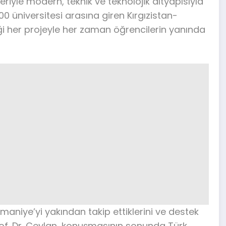
eriyle modern, teknik ve teknolojik altyapısıyla
00 üniversitesi arasına giren Kırgızistan-
ği her projeyle her zaman öğrencilerin yanında
maniye’yi yakından takip ettiklerini ve destek
of. Dr. Ceylan, konuşmasının sonunda Türk