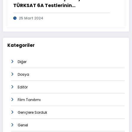
TÜRKSAT 6A Testlerinin
Tamamlanmasının Ardından
25 Mart 2024
Görüntülendi
Kategoriler
Diğer
Dosya
Editör
Film Tanıtımı
Gençlere Sorduk
Genel