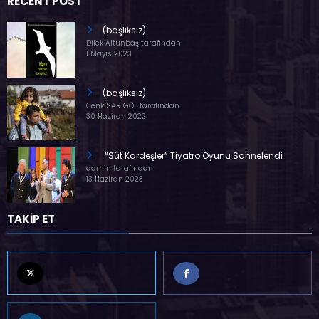
RECENT POST
(başlıksız)
Dilek Altunbaş tarafından
1 Mayıs 2023
(başlıksız)
Cenk SARIGÖL tarafından
30 Haziran 2022
“Süt Kardeşler” Tiyatro Oyunu Sahnelendi
admin tarafından
13 Haziran 2023
TAKİP ET