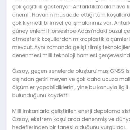
çok çeşitlilik gösteriyor. Antarktika’daki hava
önemli. Havanın müsaade ettiği tüm koşullarda 
çok kıymetli bilimsel çalışmalarımız var. Anta
güney enlemi Horseshoe Adası’ndaki buzul çek
atmosferik koşullardan mikroplastik ölçümlerine 
mevcut. Aynı zamanda geliştirilmiş teknolojiler
denenmesi milli teknoloji hamlesi çerçevesin
Özsoy, geçen senelerde oluşturulmuş GNSS ista
dışından getirilmeyen ve çok daha ucuza maliyet
ölçümler yapabildiklerini, yine bu konuyla ilgil
bulunduğunu kaydetti.
Milli imkanlarla geliştirilen enerji depolama 
Özsoy, ekstrem koşullarda denenmiş ve dünya
hedeflerinden bir tanesi olduğunu vurguladı.