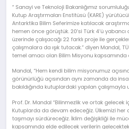
“ Sanayi ve Teknoloji Bakanlığımız sorumlu
Kutup Araştırmaları Enstitüsü (KARE) yürütücül
Antarktika Bilim Seferimize katılacak araştırma
hemen önce görüştük. 20’si Türk 4’ü yabancı o
üzerinde çalışacağı 22 farklı proje ile gerçekl
çalışmalara da ışık tutacak.” diyen Mandal, TÜBİT
temel amacı olan Bilim Misyonu kapsamında oyn
Mandal, “Hem kendi bilim misyonumuz açısında
görünürlüğü açısından aynı zamanda da insan
bakıldığında kutuplardaki yapılan çalışmayla u
Prof. Dr. Mandal “Bilinmezlik ve ortak gelecek 
Kutuplarda da devam edeceğiz. Ülkemizi her 
taşımayı sürdüreceğiz. İklim değişikliği ile mü
kapsamında elde edilecek verilerin gelecektek