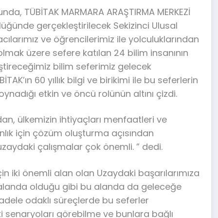
luğunda, TÜBİTAK MARMARA ARAŞTIRMA MERKEZİ
üğünde gerçekleştirilecek Sekizinci Ulusal
cılarımız ve öğrencilerimiz ile yolculuklarından
lmak üzere sefere katılan 24 bilim insanının
eştireceğimiz bilim seferimiz gelecek
AK’ın 60 yıllık bilgi ve birikimi ile bu seferlerin
adığı etkin ve öncü rolünün altını çizdi.
n, ülkemizin ihtiyaçları menfaatleri ve
lık için çözüm oluşturma açısından
zaydaki çalışmalar çok önemli. ” dedi.
için iki önemli alan olan Uzaydaki başarılarımıza
alanda olduğu gibi bu alanda da geleceğe
cadele odaklı süreçlerde bu seferler
i senaryoları görebilme ve bunlara bağlı