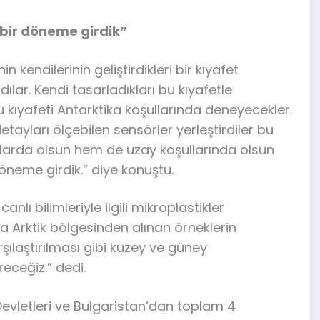
i bir döneme girdik”
n kendilerinin geliştirdikleri bir kıyafet
lar. Kendi tasarladıkları bu kıyafetle
 kıyafeti Antarktika koşullarında deneyecekler.
detayları ölçebilen sensörler yerleştirdiler bu
larda olsun hem de uzay koşullarında olsun
 döneme girdik.” diye konuştu.
nlı bilimleriyle ilgili mikroplastikler
 Arktik bölgesinden alınan örneklerin
şılaştırılması gibi kuzey ve güney
eceğiz.” dedi.
Devletleri ve Bulgaristan’dan toplam 4